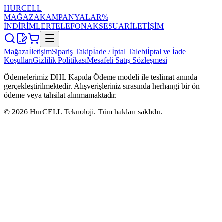
HUR
CELL
MAĞAZA
KAMPANYALAR
%
İNDİRİMLER
TELEFON
AKSESUAR
İLETİŞİM
Mağaza
İletişim
Sipariş Takip
İade / İptal Talebi
İptal ve İade
Koşulları
Gizlilik Politikası
Mesafeli Satış Sözleşmesi
Ödemelerimiz DHL Kapıda Ödeme modeli ile teslimat anında
gerçekleştirilmektedir. Alışverişleriniz sırasında herhangi bir ön
ödeme veya tahsilat alınmamaktadır.
©
2026
HurCELL Teknoloji. Tüm hakları saklıdır.