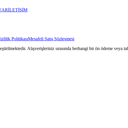
UAR
İLETİŞİM
izlilik Politikası
Mesafeli Satış Sözleşmesi
rilmektedir. Alışverişleriniz sırasında herhangi bir ön ödeme veya tah