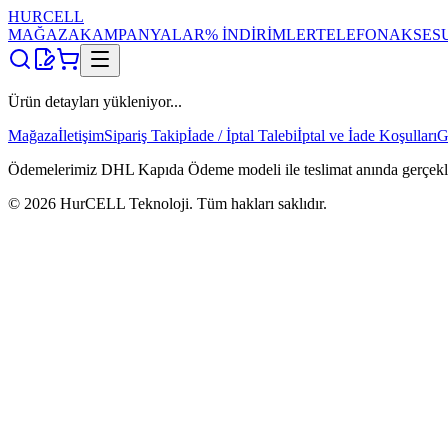
HUR
CELL
MAĞAZA
KAMPANYALAR
% İNDİRİMLER
TELEFON
AKSES
Ürün detayları yükleniyor...
Mağaza
İletişim
Sipariş Takip
İade / İptal Talebi
İptal ve İade Koşulları
G
Ödemelerimiz DHL Kapıda Ödeme modeli ile teslimat anında gerçekleşti
©
2026
HurCELL Teknoloji. Tüm hakları saklıdır.