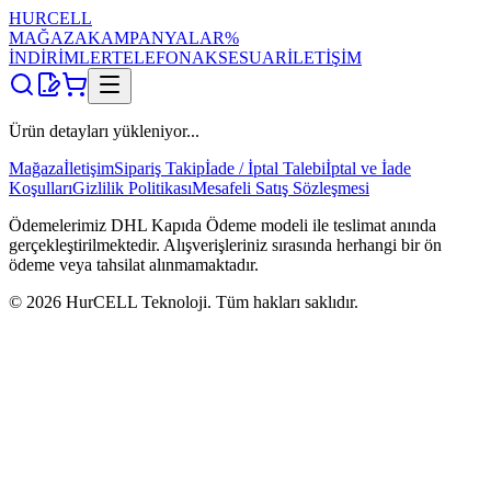
HUR
CELL
MAĞAZA
KAMPANYALAR
%
İNDİRİMLER
TELEFON
AKSESUAR
İLETİŞİM
Ürün detayları yükleniyor...
Mağaza
İletişim
Sipariş Takip
İade / İptal Talebi
İptal ve İade
Koşulları
Gizlilik Politikası
Mesafeli Satış Sözleşmesi
Ödemelerimiz DHL Kapıda Ödeme modeli ile teslimat anında
gerçekleştirilmektedir. Alışverişleriniz sırasında herhangi bir ön
ödeme veya tahsilat alınmamaktadır.
©
2026
HurCELL Teknoloji. Tüm hakları saklıdır.