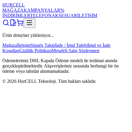
HUR
CELL
MAĞAZA
KAMPANYALAR
%
İNDİRİMLER
TELEFON
AKSESUAR
İLETİŞİM
Ürün detayları yükleniyor...
Mağaza
İletişim
Sipariş Takip
İade / İptal Talebi
İptal ve İade
Koşulları
Gizlilik Politikası
Mesafeli Satış Sözleşmesi
Ödemelerimiz DHL Kapıda Ödeme modeli ile teslimat anında
gerçekleştirilmektedir. Alışverişleriniz sırasında herhangi bir ön
ödeme veya tahsilat alınmamaktadır.
©
2026
HurCELL Teknoloji. Tüm hakları saklıdır.