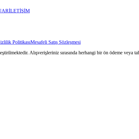
UAR
İLETİŞİM
izlilik Politikası
Mesafeli Satış Sözleşmesi
rilmektedir. Alışverişleriniz sırasında herhangi bir ön ödeme veya tah