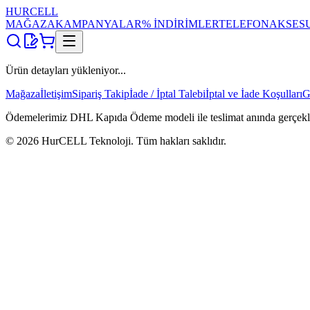
HUR
CELL
MAĞAZA
KAMPANYALAR
% İNDİRİMLER
TELEFON
AKSES
Ürün detayları yükleniyor...
Mağaza
İletişim
Sipariş Takip
İade / İptal Talebi
İptal ve İade Koşulları
G
Ödemelerimiz DHL Kapıda Ödeme modeli ile teslimat anında gerçekleşti
©
2026
HurCELL Teknoloji. Tüm hakları saklıdır.