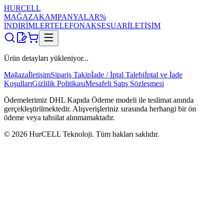
HUR
CELL
MAĞAZA
KAMPANYALAR
%
İNDİRİMLER
TELEFON
AKSESUAR
İLETİŞİM
Ürün detayları yükleniyor...
Mağaza
İletişim
Sipariş Takip
İade / İptal Talebi
İptal ve İade
Koşulları
Gizlilik Politikası
Mesafeli Satış Sözleşmesi
Ödemelerimiz DHL Kapıda Ödeme modeli ile teslimat anında
gerçekleştirilmektedir. Alışverişleriniz sırasında herhangi bir ön
ödeme veya tahsilat alınmamaktadır.
©
2026
HurCELL Teknoloji. Tüm hakları saklıdır.