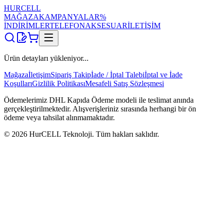
HUR
CELL
MAĞAZA
KAMPANYALAR
%
İNDİRİMLER
TELEFON
AKSESUAR
İLETİŞİM
Ürün detayları yükleniyor...
Mağaza
İletişim
Sipariş Takip
İade / İptal Talebi
İptal ve İade
Koşulları
Gizlilik Politikası
Mesafeli Satış Sözleşmesi
Ödemelerimiz DHL Kapıda Ödeme modeli ile teslimat anında
gerçekleştirilmektedir. Alışverişleriniz sırasında herhangi bir ön
ödeme veya tahsilat alınmamaktadır.
©
2026
HurCELL Teknoloji. Tüm hakları saklıdır.