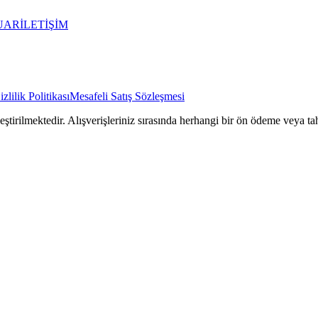
UAR
İLETİŞİM
izlilik Politikası
Mesafeli Satış Sözleşmesi
rilmektedir. Alışverişleriniz sırasında herhangi bir ön ödeme veya tah