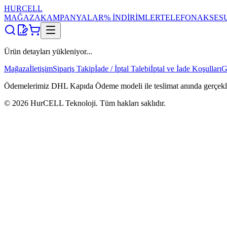
HUR
CELL
MAĞAZA
KAMPANYALAR
% İNDİRİMLER
TELEFON
AKSES
Ürün detayları yükleniyor...
Mağaza
İletişim
Sipariş Takip
İade / İptal Talebi
İptal ve İade Koşulları
G
Ödemelerimiz DHL Kapıda Ödeme modeli ile teslimat anında gerçekleşti
©
2026
HurCELL Teknoloji. Tüm hakları saklıdır.