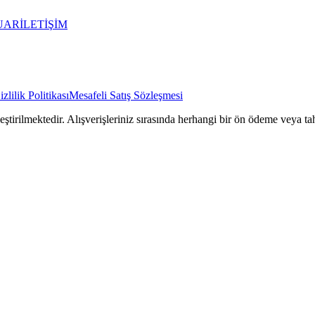
UAR
İLETİŞİM
izlilik Politikası
Mesafeli Satış Sözleşmesi
rilmektedir. Alışverişleriniz sırasında herhangi bir ön ödeme veya tah