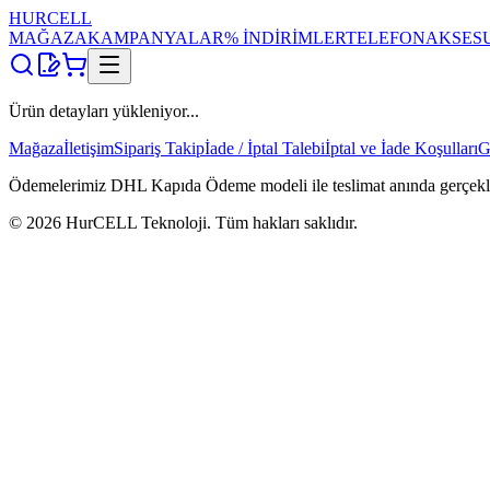
HUR
CELL
MAĞAZA
KAMPANYALAR
% İNDİRİMLER
TELEFON
AKSES
Ürün detayları yükleniyor...
Mağaza
İletişim
Sipariş Takip
İade / İptal Talebi
İptal ve İade Koşulları
G
Ödemelerimiz DHL Kapıda Ödeme modeli ile teslimat anında gerçekleşti
©
2026
HurCELL Teknoloji. Tüm hakları saklıdır.