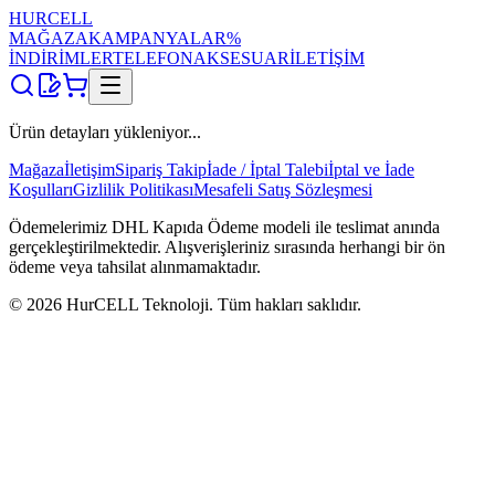
HUR
CELL
MAĞAZA
KAMPANYALAR
%
İNDİRİMLER
TELEFON
AKSESUAR
İLETİŞİM
Ürün detayları yükleniyor...
Mağaza
İletişim
Sipariş Takip
İade / İptal Talebi
İptal ve İade
Koşulları
Gizlilik Politikası
Mesafeli Satış Sözleşmesi
Ödemelerimiz DHL Kapıda Ödeme modeli ile teslimat anında
gerçekleştirilmektedir. Alışverişleriniz sırasında herhangi bir ön
ödeme veya tahsilat alınmamaktadır.
©
2026
HurCELL Teknoloji. Tüm hakları saklıdır.