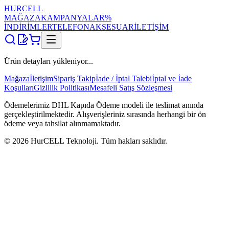
HUR
CELL
MAĞAZA
KAMPANYALAR
%
İNDİRİMLER
TELEFON
AKSESUAR
İLETİŞİM
Ürün detayları yükleniyor...
Mağaza
İletişim
Sipariş Takip
İade / İptal Talebi
İptal ve İade
Koşulları
Gizlilik Politikası
Mesafeli Satış Sözleşmesi
Ödemelerimiz DHL Kapıda Ödeme modeli ile teslimat anında
gerçekleştirilmektedir. Alışverişleriniz sırasında herhangi bir ön
ödeme veya tahsilat alınmamaktadır.
©
2026
HurCELL Teknoloji. Tüm hakları saklıdır.