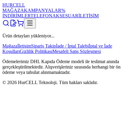
HUR
CELL
MAĞAZA
KAMPANYALAR
%
İNDİRİMLER
TELEFON
AKSESUAR
İLETİŞİM
Ürün detayları yükleniyor...
Mağaza
İletişim
Sipariş Takip
İade / İptal Talebi
İptal ve İade
Koşulları
Gizlilik Politikası
Mesafeli Satış Sözleşmesi
Ödemelerimiz DHL Kapıda Ödeme modeli ile teslimat anında
gerçekleştirilmektedir. Alışverişleriniz sırasında herhangi bir ön
ödeme veya tahsilat alınmamaktadır.
©
2026
HurCELL Teknoloji. Tüm hakları saklıdır.