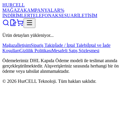
HUR
CELL
MAĞAZA
KAMPANYALAR
%
İNDİRİMLER
TELEFON
AKSESUAR
İLETİŞİM
Ürün detayları yükleniyor...
Mağaza
İletişim
Sipariş Takip
İade / İptal Talebi
İptal ve İade
Koşulları
Gizlilik Politikası
Mesafeli Satış Sözleşmesi
Ödemelerimiz DHL Kapıda Ödeme modeli ile teslimat anında
gerçekleştirilmektedir. Alışverişleriniz sırasında herhangi bir ön
ödeme veya tahsilat alınmamaktadır.
©
2026
HurCELL Teknoloji. Tüm hakları saklıdır.