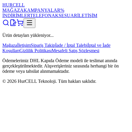
HUR
CELL
MAĞAZA
KAMPANYALAR
%
İNDİRİMLER
TELEFON
AKSESUAR
İLETİŞİM
Ürün detayları yükleniyor...
Mağaza
İletişim
Sipariş Takip
İade / İptal Talebi
İptal ve İade
Koşulları
Gizlilik Politikası
Mesafeli Satış Sözleşmesi
Ödemelerimiz DHL Kapıda Ödeme modeli ile teslimat anında
gerçekleştirilmektedir. Alışverişleriniz sırasında herhangi bir ön
ödeme veya tahsilat alınmamaktadır.
©
2026
HurCELL Teknoloji. Tüm hakları saklıdır.