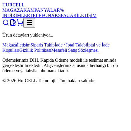
HUR
CELL
MAĞAZA
KAMPANYALAR
%
İNDİRİMLER
TELEFON
AKSESUAR
İLETİŞİM
Ürün detayları yükleniyor...
Mağaza
İletişim
Sipariş Takip
İade / İptal Talebi
İptal ve İade
Koşulları
Gizlilik Politikası
Mesafeli Satış Sözleşmesi
Ödemelerimiz DHL Kapıda Ödeme modeli ile teslimat anında
gerçekleştirilmektedir. Alışverişleriniz sırasında herhangi bir ön
ödeme veya tahsilat alınmamaktadır.
©
2026
HurCELL Teknoloji. Tüm hakları saklıdır.