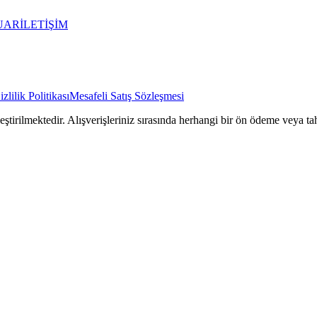
UAR
İLETİŞİM
izlilik Politikası
Mesafeli Satış Sözleşmesi
rilmektedir. Alışverişleriniz sırasında herhangi bir ön ödeme veya tah