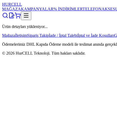
HUR
CELL
MAĞAZA
KAMPANYALAR
% İNDİRİMLER
TELEFON
AKSES
Ürün detayları yükleniyor...
Mağaza
İletişim
Sipariş Takip
İade / İptal Talebi
İptal ve İade Koşulları
G
Ödemelerimiz DHL Kapıda Ödeme modeli ile teslimat anında gerçekleşti
©
2026
HurCELL Teknoloji. Tüm hakları saklıdır.