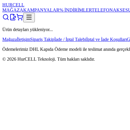
HUR
CELL
MAĞAZA
KAMPANYALAR
% İNDİRİMLER
TELEFON
AKSES
Ürün detayları yükleniyor...
Mağaza
İletişim
Sipariş Takip
İade / İptal Talebi
İptal ve İade Koşulları
G
Ödemelerimiz DHL Kapıda Ödeme modeli ile teslimat anında gerçekleşti
©
2026
HurCELL Teknoloji. Tüm hakları saklıdır.