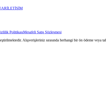
UAR
İLETİŞİM
izlilik Politikası
Mesafeli Satış Sözleşmesi
rilmektedir. Alışverişleriniz sırasında herhangi bir ön ödeme veya tah