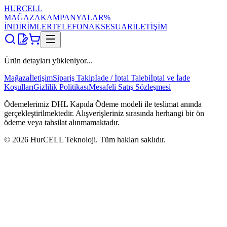
HUR
CELL
MAĞAZA
KAMPANYALAR
%
İNDİRİMLER
TELEFON
AKSESUAR
İLETİŞİM
Ürün detayları yükleniyor...
Mağaza
İletişim
Sipariş Takip
İade / İptal Talebi
İptal ve İade
Koşulları
Gizlilik Politikası
Mesafeli Satış Sözleşmesi
Ödemelerimiz DHL Kapıda Ödeme modeli ile teslimat anında
gerçekleştirilmektedir. Alışverişleriniz sırasında herhangi bir ön
ödeme veya tahsilat alınmamaktadır.
©
2026
HurCELL Teknoloji. Tüm hakları saklıdır.