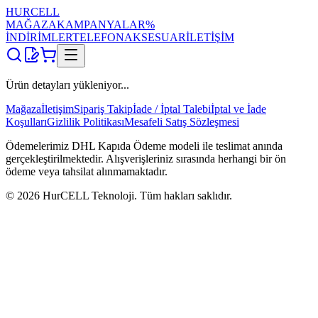
HUR
CELL
MAĞAZA
KAMPANYALAR
%
İNDİRİMLER
TELEFON
AKSESUAR
İLETİŞİM
Ürün detayları yükleniyor...
Mağaza
İletişim
Sipariş Takip
İade / İptal Talebi
İptal ve İade
Koşulları
Gizlilik Politikası
Mesafeli Satış Sözleşmesi
Ödemelerimiz DHL Kapıda Ödeme modeli ile teslimat anında
gerçekleştirilmektedir. Alışverişleriniz sırasında herhangi bir ön
ödeme veya tahsilat alınmamaktadır.
©
2026
HurCELL Teknoloji. Tüm hakları saklıdır.