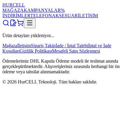
HUR
CELL
MAĞAZA
KAMPANYALAR
%
İNDİRİMLER
TELEFON
AKSESUAR
İLETİŞİM
Ürün detayları yükleniyor...
Mağaza
İletişim
Sipariş Takip
İade / İptal Talebi
İptal ve İade
Koşulları
Gizlilik Politikası
Mesafeli Satış Sözleşmesi
Ödemelerimiz DHL Kapıda Ödeme modeli ile teslimat anında
gerçekleştirilmektedir. Alışverişleriniz sırasında herhangi bir ön
ödeme veya tahsilat alınmamaktadır.
©
2026
HurCELL Teknoloji. Tüm hakları saklıdır.