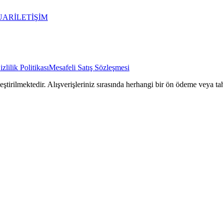
UAR
İLETİŞİM
izlilik Politikası
Mesafeli Satış Sözleşmesi
rilmektedir. Alışverişleriniz sırasında herhangi bir ön ödeme veya tah