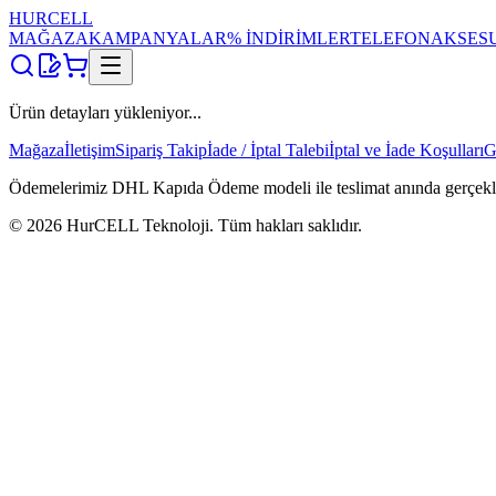
HUR
CELL
MAĞAZA
KAMPANYALAR
% İNDİRİMLER
TELEFON
AKSES
Ürün detayları yükleniyor...
Mağaza
İletişim
Sipariş Takip
İade / İptal Talebi
İptal ve İade Koşulları
G
Ödemelerimiz DHL Kapıda Ödeme modeli ile teslimat anında gerçekleşti
©
2026
HurCELL Teknoloji. Tüm hakları saklıdır.